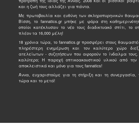
προτροπή της ίδιας της Άννας. 2008 και οι 'βισσικοί' βαφτί
και η ζωή τους αλλάζει για πάντα.
Με πρωτοβουλία και ευθύνη των σκληροπυρηνικών θαυμα
Βίσση, το fannatics.gr μπήκε με φόρα στη καθημερινότητ
οποίοι κατέκλυσαν το νέο τους διαδικτυακό σπίτι, το ο
πλέον τα 16,000 μέλη!
18 χρόνια τώρα, το fannatics.gr προσφέρει στους θαυμαστέ
πληρέστερη ενημέρωση και τον καλύτερο χώρο διε
ατελείωτων - συζητήσεων που αφορούν το ίνδαλμα τους.
καλύτερο; Η παροχή οπτικοακουστικού υλικού από την
αποκλειστικά και μόνο για τους fannatics!
Άννα, ευχαριστούμε για τη στήριξη και τη συνεργασία, γ
τώρα και το μετά!