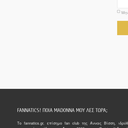
Μην
FANNATICS! ΠΟΙΑ MADONNA ΜΟΥ ΛΕΣ ΤΩΡΑ;
Tο fannatics.gr, επίσημο fan club της Άννας Βίσση, ιδρ