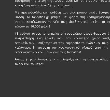
προτροπή της ίδιας της Άννας. 2008 και οι 'βισσικοί' βαφτί
και η ζωή τους αλλάζει για πάντα.
Με πρωτοβουλία και ευθύνη των σκληροπυρηνικών θαυμα
Βίσση, το fannatics.gr μπήκε με φόρα στη καθημερινότητ
οποίοι κατέκλυσαν το νέο τους διαδικτυακό σπίτι, το ο
πλέον τα 16,000 μέλη!
18 χρόνια τώρα, το fannatics.gr προσφέρει στους θαυμαστέ
πληρέστερη ενημέρωση και τον καλύτερο χώρο διε
ατελείωτων - συζητήσεων που αφορούν το ίνδαλμα τους.
καλύτερο; Η παροχή οπτικοακουστικού υλικού από την
αποκλειστικά και μόνο για τους fannatics!
Άννα, ευχαριστούμε για τη στήριξη και τη συνεργασία, γ
τώρα και το μετά!