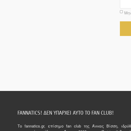
Μην
FANNATICS! ΔΕΝ ΥΠΑΡΧΕΙ ΑΥΤΟ ΤΟ FAN CLUB!
Tο fannatics.gr, επίσημο fan club της Άννας Βίσση, ιδρ