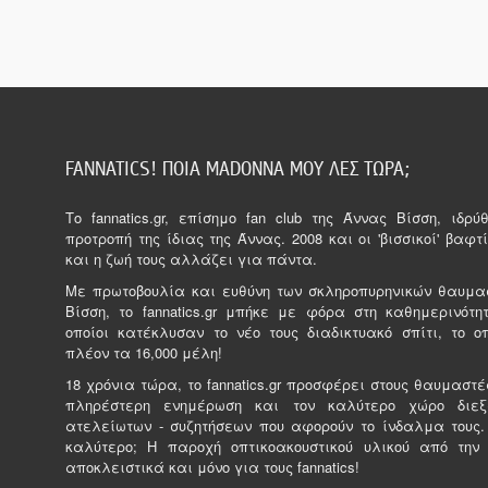
FANNATICS! ΠΟΙΑ MADONNA ΜΟΥ ΛΕΣ ΤΩΡΑ;
Tο fannatics.gr, επίσημο fan club της Άννας Βίσση, ιδρ
προτροπή της ίδιας της Άννας. 2008 και οι 'βισσικοί' βαφτί
και η ζωή τους αλλάζει για πάντα.
Με πρωτοβουλία και ευθύνη των σκληροπυρηνικών θαυμα
Βίσση, το fannatics.gr μπήκε με φόρα στη καθημερινότητ
οποίοι κατέκλυσαν το νέο τους διαδικτυακό σπίτι, το ο
πλέον τα 16,000 μέλη!
18 χρόνια τώρα, το fannatics.gr προσφέρει στους θαυμαστέ
πληρέστερη ενημέρωση και τον καλύτερο χώρο διε
ατελείωτων - συζητήσεων που αφορούν το ίνδαλμα τους.
καλύτερο; Η παροχή οπτικοακουστικού υλικού από την
αποκλειστικά και μόνο για τους fannatics!