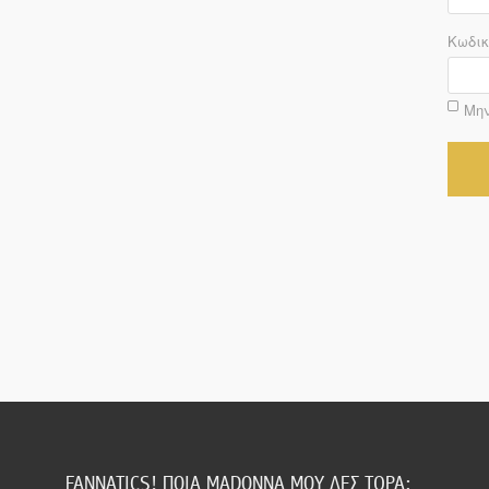
Κωδικ
Μην
FANNATICS! ΠΟΙΑ MADONNA ΜΟΥ ΛΕΣ ΤΩΡΑ;