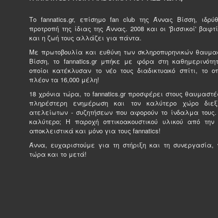
Tο fannatics.gr, επίσημο fan club της Άννας Βίσση, ιδρ
προτροπή της ίδιας της Άννας. 2008 και οι 'βισσικοί' βαφτί
και η ζωή τους αλλάζει για πάντα.
Με πρωτοβουλία και ευθύνη των σκληροπυρηνικών θαυμα
Βίσση, το fannatics.gr μπήκε με φόρα στη καθημερινότητ
οποίοι κατέκλυσαν το νέο τους διαδικτυακό σπίτι, το ο
πλέον τα 16,000 μέλη!
18 χρόνια τώρα, το fannatics.gr προσφέρει στους θαυμαστέ
πληρέστερη ενημέρωση και τον καλύτερο χώρο διε
ατελείωτων - συζητήσεων που αφορούν το ίνδαλμα τους.
καλύτερο; Η παροχή οπτικοακουστικού υλικού από την
αποκλειστικά και μόνο για τους fannatics!
Άννα, ευχαριστούμε για τη στήριξη και τη συνεργασία, γ
τώρα και το μετά!