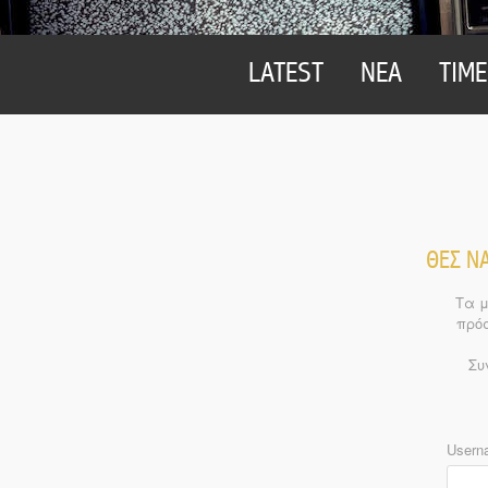
LATEST
ΝΕΑ
TIME
ΘΕΣ ΝΑ
Τα μ
πρόσ
Συ
Usern