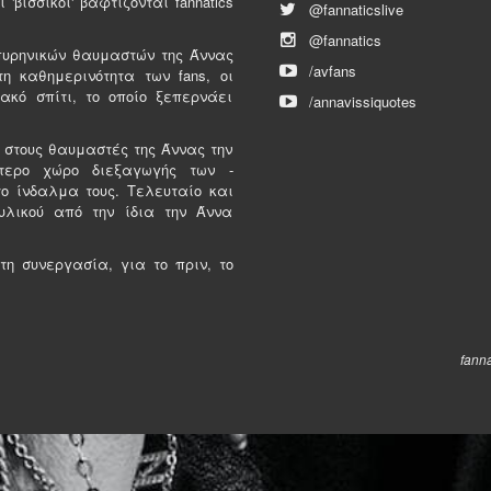
 'βισσικοί' βαφτίζονται fannatics
@fannaticslive
@fannatics
πυρηνικών θαυμαστών της Άννας
/avfans
τη καθημερινότητα των fans, οι
υακό σπίτι, το οποίο ξεπερνάει
/annavissiquotes
ι στους θαυμαστές της Άννας την
τερο χώρο διεξαγωγής των -
ο ίνδαλμα τους. Τελευταίο και
υλικού από την ίδια την Άννα
τη συνεργασία, για το πριν, το
fanna