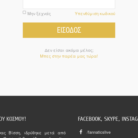
Μην ξεχνάς
Υπενθύμιση κωδικού
ΕΙΣΟΔΟΣ
Δεν είσαι ακόμα μέλος;
Μπες στην παρέα μας τώρα!
ΤΟΥ ΚΟΣΜΟΥ!
FACEBOOK, SKYPE, INSTAG
/fannaticslive
Άννας Βίσση, ιδρύθηκε μετά από