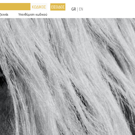
ΚΩΔΙΚΟΣ
ΕΙΣΟΔΟΣ
GR
|
EN
ξεχνάς
Υπενθύμιση κωδικού