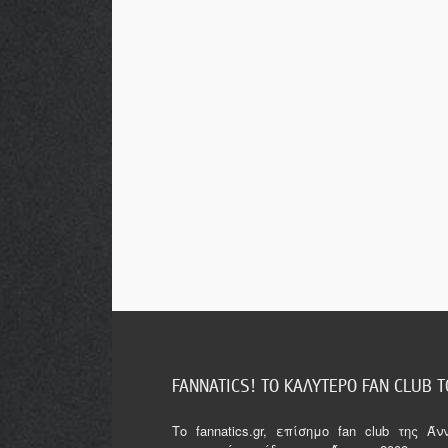
FANNATICS! ΤΟ ΚΑΛΥΤΕΡΟ FAN CLUB 
Tο fannatics.gr, επίσημο fan club της 