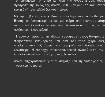
Tο fannatics.gr, επίσημο fan club της Άννας Βίσση, ιδρ
προτροπή της ίδιας της Άννας. 2008 και οι 'βισσικοί' βαφτί
και η ζωή τους αλλάζει για πάντα.
Με πρωτοβουλία και ευθύνη των σκληροπυρηνικών θαυμα
Βίσση, το fannatics.gr μπήκε με φόρα στη καθημερινότητ
οποίοι κατέκλυσαν το νέο τους διαδικτυακό σπίτι, το ο
πλέον τα 16,000 μέλη!
18 χρόνια τώρα, το fannatics.gr προσφέρει στους θαυμαστέ
πληρέστερη ενημέρωση και τον καλύτερο χώρο διε
ατελείωτων - συζητήσεων που αφορούν το ίνδαλμα τους.
καλύτερο; Η παροχή οπτικοακουστικού υλικού από την
αποκλειστικά και μόνο για τους fannatics!
Άννα, ευχαριστούμε για τη στήριξη και τη συνεργασία, γ
τώρα και το μετά!