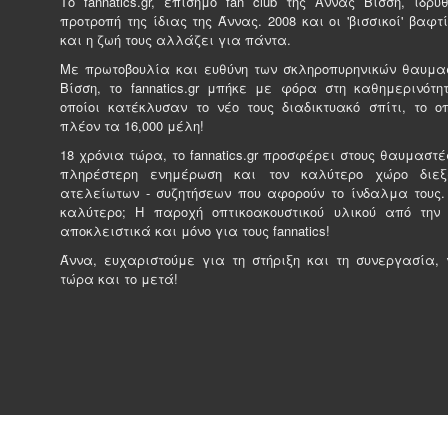
Tο fannatics.gr, επίσημο fan club της Άννας Βίσση, ιδρ
προτροπή της ίδιας της Άννας. 2008 και οι 'βισσικοί' βαφτί
και η ζωή τους αλλάζει για πάντα.
Με πρωτοβουλία και ευθύνη των σκληροπυρηνικών θαυμα
Βίσση, το fannatics.gr μπήκε με φόρα στη καθημερινότητ
οποίοι κατέκλυσαν το νέο τους διαδικτυακό σπίτι, το ο
πλέον τα 16,000 μέλη!
18 χρόνια τώρα, το fannatics.gr προσφέρει στους θαυμαστέ
πληρέστερη ενημέρωση και τον καλύτερο χώρο διε
ατελείωτων - συζητήσεων που αφορούν το ίνδαλμα τους.
καλύτερο; Η παροχή οπτικοακουστικού υλικού από την
αποκλειστικά και μόνο για τους fannatics!
Άννα, ευχαριστούμε για τη στήριξη και τη συνεργασία, γ
τώρα και το μετά!